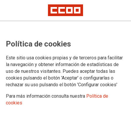
22/02/2019
Recuperar lo arrebatado al
Política de cookies
Servicio Exterior
Ante la falta de presentación, por parte de
Este sitio usa cookies propias y de terceros para facilitar
la Administración, de la prueba
documental solicitada por CCOO, se
la navegación y obtener información de estadísticas de
aplaza el acto de juicio por conflicto colectivo interpuesto por nuestro
uso de nuestros visitantes. Puedes aceptar todas las
sindicato. Se convoca nuevamente Comisión Técnica del Personal Laboral
cookies pulsando el botón 'Aceptar' o configurarlas o
en el Exterior para el próximo 25 de febrero.
rechazar su uso pulsando el botón 'Configurar cookies'
Para más información consulta nuestra
Política de
cookies
Confederación Sindical de Comisiones Obreras
Territorios
Comisiones Obreras de Andalucía