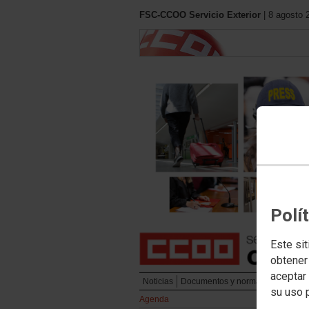
FSC-CCOO Servicio Exterior
| 8 agosto 
Polí
Este sit
obtener
aceptar 
Noticias
Documentos y normativa
Englis
su uso 
Agenda