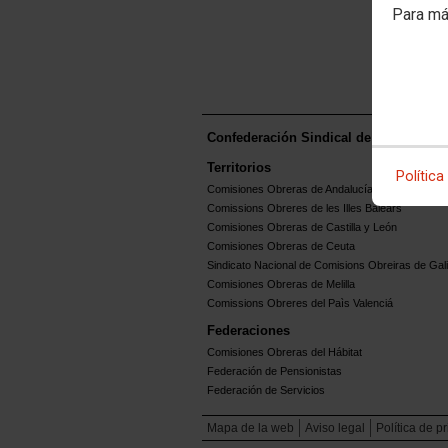
Para má
Confederación Sindical de Comisione
Territorios
Política
Comisiones Obreras de Andalucía
Comissions Obreres de les Illes Balears
Comisiones Obreras de Castilla y León
Comisiones Obreras de Ceuta
Sindicato Nacional de Comisions Obreiras de Gali
Comisiones Obreras de Melilla
Comissions Obreres del Paìs Valenciá
Federaciones
Comisiones Obreras del Hábitat
Federación de Pensionistas
Federación de Servicios
Mapa de la web
Aviso legal
Política de p