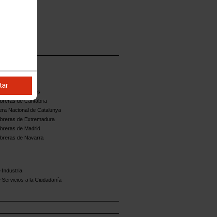
tar
reres d'Asturies
breras de Cantabria
ra Nacional de Catalunya
breras de Extremadura
breras de Madrid
breras de Navarra
 Industria
 Servicios a la Ciudadanía