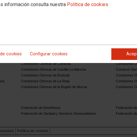
s información consulta nuestra
Política de cookies
s Obreras
 de cookies
Configurar cookies
Acep
Comisiones Obreras de Aragón
Comisiones Ob
Comisiones Obreras de Canarias
Comisiones O
Comisiones Obreras de Castilla-La Mancha
Comissió Obre
Comisiones Obreras de Euskadi
Comisiones O
cia
Comisiones Obreras de La Rioja
Comisiones O
Comisiones Obreras de la Región de Murcia
Comisiones O
Federación de Enseñanza
Federación de
Federación de Sanidad y Sectores Sociosanitarios
Federación de
rivacidad
Política de cookies