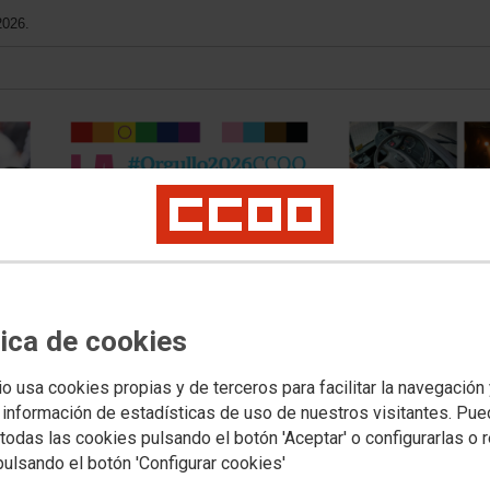
2026.
tica de cookies
Contacto
FSC-CCOO
io usa cookies propias y de terceros para facilitar la navegación
 información de estadísticas de uso de nuestros visitantes. Pu
Tu sindicato
Multimedia
todas las cookies pulsando el botón 'Aceptar' o configurarlas o 
h Content
Contenu français
Prevención de Riesgos (LPRL)
Elecciones sindic
pulsando el botón 'Configurar cookies'