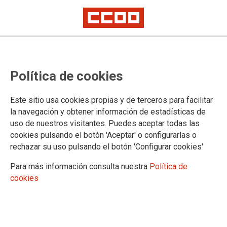
Nueva victoria judicial: el TSJM da
Política de cookies
la razón a CCOO-Exterior y
condena al MAEC por un despido
Este sitio usa cookies propias y de terceros para facilitar
irregular en el Servicio Exterior.
la navegación y obtener información de estadísticas de
uso de nuestros visitantes. Puedes aceptar todas las
cookies pulsando el botón 'Aceptar' o configurarlas o
rechazar su uso pulsando el botón 'Configurar cookies'
07/05/2026.
Para más información consulta nuestra
Política de
cookies