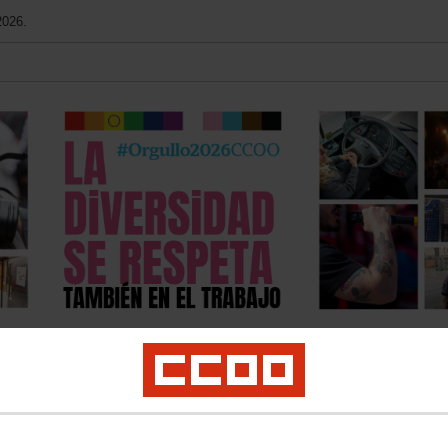
2026.
Contacto
FSC-CCOO
Tu sindicato
Multimedia
h Content
Contenu français
Prevención de Riesgos (LPRL)
Elecciones sindic