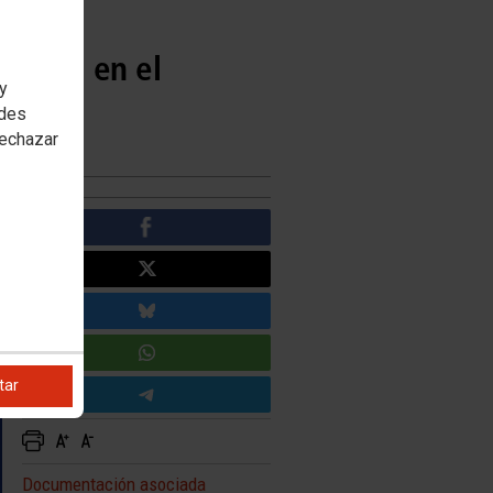
mporal en el
 y
edes
rechazar
tar
Documentación asociada