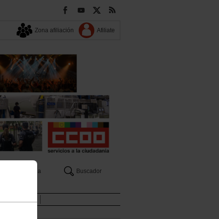
Zona afiliación
Afiliate
Agenda
Buscador
ales PLEX 2026