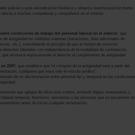
do judicial a esta reivindicación histórica y refuerza nuestra posición frente
que afecta a muchas compañeras y compañeros en el exterior.
obre condiciones de trabajo del personal laboral en el exterior
, que
rio de antigüedad en múltiples materias (vacaciones, días adicionales de
cias, etc.), consolidando el principio de que el tiempo de servicios
ra derechos laborales con independencia de la modalidad de contratación.
, que reconoce expresamente el derecho al complemento de antigüedad
 en 2007
, que establece que “el cómputo de la antigüedad será a partir del
inistración, cualquiera que haya sido el vínculo jurídico”.
principio de no discriminación entre personal fijo y temporal en las condicione
ntigüedad.
ración que aplique de oficio este criterio, evitando litigios innecesarios y
onal laboral temporal. Asimismo, animamos a las personas que se encuentren e
sesoramiento antes de iniciar cualquier reclamación.