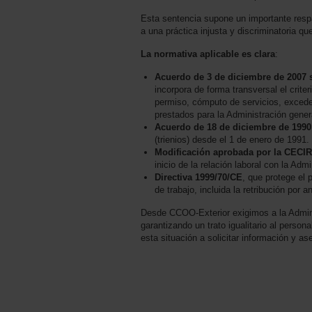
Esta sentencia supone un importante respal
a una práctica injusta y discriminatoria 
La normativa aplicable es clara
:
Acuerdo de 3 de diciembre de 2007 s
incorpora de forma transversal el crite
permiso, cómputo de servicios, exceden
prestados para la Administración gene
Acuerdo de 18 de diciembre de 1990
(trienios) desde el 1 de enero de 1991.
Modificación aprobada por la CECIR
inicio de la relación laboral con la Adm
Directiva 1999/70/CE
, que protege el 
de trabajo, incluida la retribución por a
Desde CCOO-Exterior exigimos a la Administ
garantizando un trato igualitario al pers
esta situación a solicitar información y a