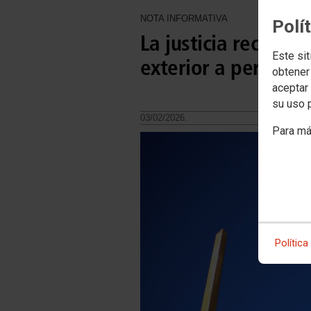
NOTA INFORMATIVA
Polí
La justicia reconoc
Este sit
exterior a percibir 
obtener
aceptar 
su uso 
03/02/2026.
Para má
Política