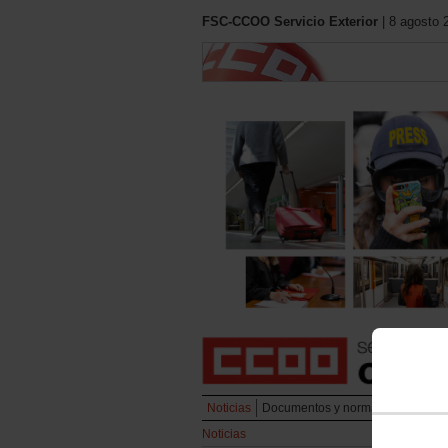
FSC-CCOO Servicio Exterior
| 8 agosto 
Noticias
Documentos y normativa
Englis
Noticias